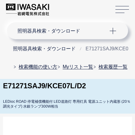
サ
サイト内検索
照明器具検索・ダウンロード
照明器具検索・ダウンロード
E71271SAJ9/KCE07L
検索機能の使い方
Myリスト一覧
検索履歴一覧
E71271SAJ9/KCE07L/D2
LEDioc ROAD 停電補償機能付 LED道路灯 専用灯具 電源ユニット内蔵形 (20％
調光タイプ) 水銀ランプ300W相当