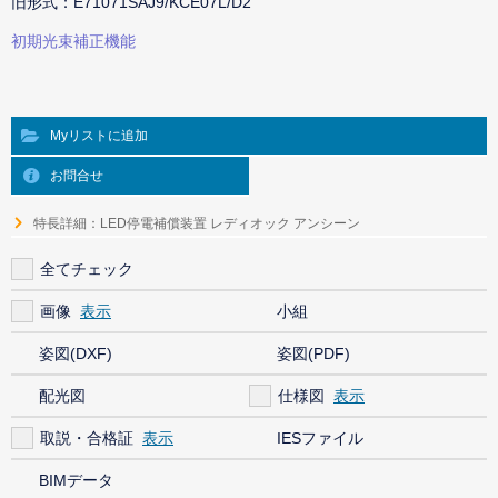
旧形式：E71071SAJ9/KCE07L/D2
初期光束補正機能
Myリストに追加
お問合せ
特長詳細：LED停電補償装置 レディオック アンシーン
全てチェック
画像
小組
姿図(DXF)
姿図(PDF)
配光図
仕様図
取説・合格証
IESファイル
BIMデータ