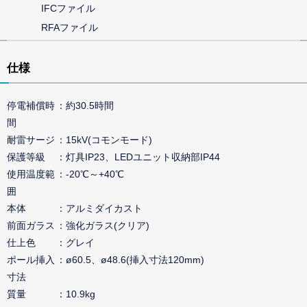
IFCファイル
RFAファイル
仕様
停電補償時
約30.5時間
間
耐雷サージ
15kV(コモンモード)
保護等級
灯具IP23、LEDユニット収納部IP44
使用温度範
-20℃～+40℃
囲
本体
アルミダイカスト
前面ガラス
強化ガラス(クリア)
仕上色
グレイ
ポール挿入
ø60.5、ø48.6(挿入寸法120mm)
寸法
質量
10.9kg