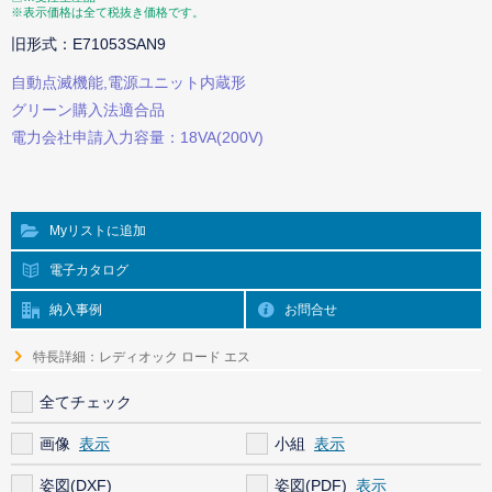
※表示価格は全て税抜き価格です。
旧形式：E71053SAN9
自動点滅機能,電源ユニット内蔵形
グリーン購入法適合品
電力会社申請入力容量：18VA(200V)
Myリストに追加
電子カタログ
納入事例
お問合せ
特長詳細：レディオック ロード エス
全てチェック
画像
小組
姿図(DXF)
姿図(PDF)