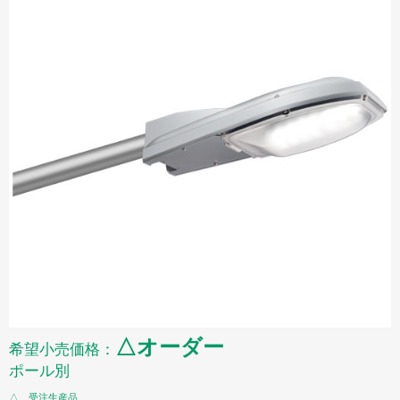
△オーダー
希望小売価格：
ポール別
△…受注生産品