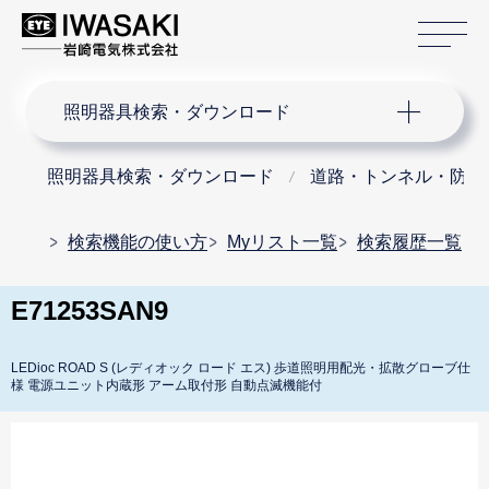
サ
サイト内検索
照明器具検索・ダウンロード
照明器具検索・ダウンロード
道路・トンネル・防犯
検索機能の使い方
Myリスト一覧
検索履歴一覧
E71253SAN9
LEDioc ROAD S (レディオック ロード エス) 歩道照明用配光・拡散グローブ仕
様 電源ユニット内蔵形 アーム取付形 自動点滅機能付