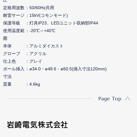
圧
定格周波数
50/60Hz共用
耐雷サージ
15kV(コモンモード)
保護等級
灯具IP23、LEDユニット収納部IP44
使用温度範
-20℃～+40℃
囲
本体
アルミダイカスト
グローブ
アクリル
仕上色
グレイ
ポール挿入
ø34.0・ø48.6・ø60.5(挿入寸法120mm)
寸法
質量
4.6kg
Page Top