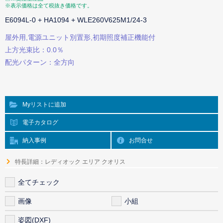
※表示価格は全て税抜き価格です。
E6094L-0 + HA1094 + WLE260V625M1/24-3
屋外用,電源ユニット別置形,初期照度補正機能付
上方光束比：0.0％
配光パターン：全方向
Myリストに追加
電子カタログ
納入事例
お問合せ
特長詳細：レディオック エリア クオリス
全てチェック
画像
小組
姿図(DXF)