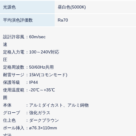
光源色
昼白色(5000K)
平均演色評価数
Ra70
設計許容風
60m/sec
速
定格入力電
100～240V対応
圧
定格周波数
50/60Hz共用
耐雷サージ
15kV(コモンモード)
保護等級
IP44
使用温度範
-20℃～+35℃
囲
本体
アルミダイカスト、アルミ鋳物
グローブ
強化ガラス
仕上色
ダークブラウン
ポール挿入
ø76.3×110mm
寸法