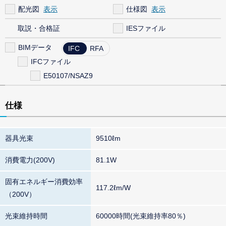
配光図
仕様図
取説・合格証
IESファイル
BIMデータ
IFC
RFA
IFCファイル
E50107/NSAZ9
仕様
器具光束
9510ℓm
消費電力(200V)
81.1W
固有エネルギー消費効率
117.2ℓm/W
（200V）
光束維持時間
60000時間(光束維持率80％)