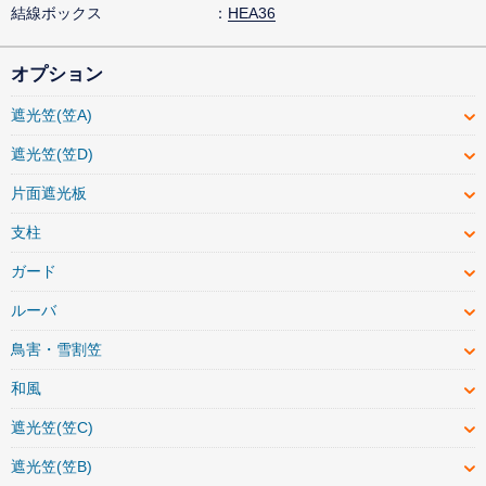
結線ボックス
HEA36
オプション
遮光笠(笠A)
遮光笠(笠D)
片面遮光板
支柱
ガード
ルーバ
鳥害・雪割笠
和風
遮光笠(笠C)
遮光笠(笠B)