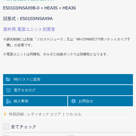
E50103/NSAX9B-0 + HEA35 + HEA36
旧形式：E50103/NSAX9A
屋外用,電源ユニット別置形
※調光制御には別途「ソロスケジューラ」又は「Wi-CONNECTY用ソケットタイプ子
機)」が必要です。
※電源ユニットは同梱包、ホルダと結線ボックスは別梱包となります。
Myリストに追加
電子カタログ
納入事例
お問合せ
特長詳細：レディオック エリア トリカ-エル
全てチェック