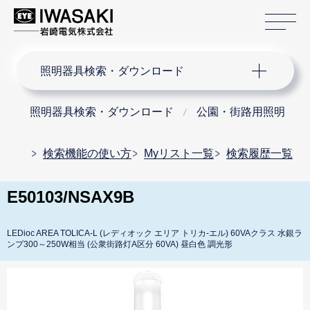
サ
サイト内検索
照明器具検索・ダウンロード
照明器具検索・ダウンロード
公園・街路用照明
検索機能の使い方
Myリスト一覧
検索履歴一覧
E50103/NSAX9B
LEDioc AREA TOLICA-L (レディオック エリア トリカ-エル) 60VAクラス 水銀ラ
ンプ300～250W相当 (公衆街路灯A区分 60VA) 昼白色 調光形