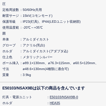
圧
定格周波数
50/60Hz共用
耐雷サージ
15kV(コモンモード)
保護等級
IP23(灯具)、IP44(LEDユニット収納部)
使用温度範
-20℃～+35℃
囲
本体
アルミダイカスト
グローブ
アクリル(乳白)
ホルダ
アルミダイカスト(アダプタ込)
仕上色
メタリックシルバー
ポール挿入
ø89.1×130mm、ø76.3×115mm、ø60.5×120mm、
寸法
ø48.6×130mm(4種類に適合可)
質量
3.9kg
E50103/NSAX9Bは以下の商品を含んでいます
灯具・電源ユニット
E50103/NSAX9B-0
ホルダ
HEA35