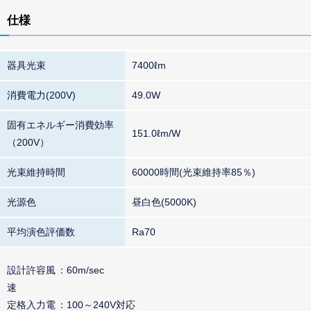
仕様
器具光束
7400ℓm
消費電力(200V)
49.0W
固有エネルギー消費効率
151.0ℓm/W
（200V）
光束維持時間
60000時間(光束維持率85％)
光源色
昼白色(5000K)
平均演色評価数
Ra70
設計許容風
60m/sec
速
定格入力電
100～240V対応