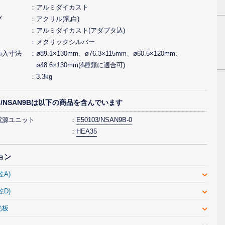
アルミダイカスト
ブ
アクリル(乳白)
アルミダイカスト(アダプタ込)
メタリックシルバー
挿入寸法
ø89.1×130mm、ø76.3×115mm、ø60.5×120mm、
ø48.6×130mm(4種類に適合可)
3.3kg
03/NSAN9Bは以下の商品を含んでいます
電源ユニット
E50103/NSAN9B-0
HEA35
ョン
笠A)
笠D)
光板