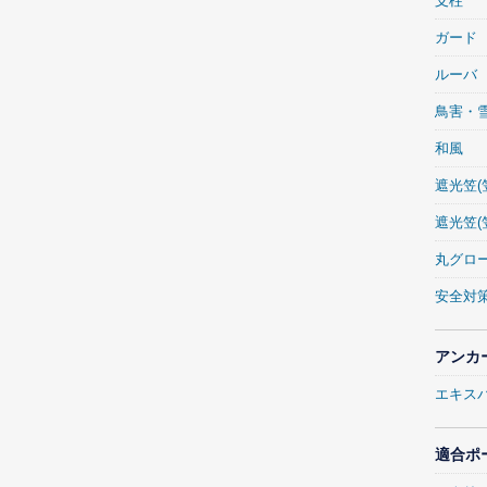
支柱
ガード
ルーバ
鳥害・
和風
遮光笠(
遮光笠(
丸グロ
安全対
アンカ
エキス
適合ポ