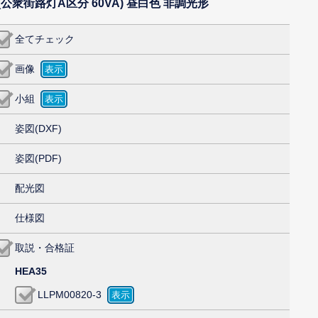
当 (公衆街路灯A区分 60VA) 昼白色 非調光形
全てチェック
画像
小組
姿図(DXF)
姿図(PDF)
配光図
仕様図
取説・合格証
HEA35
LLPM00820-3