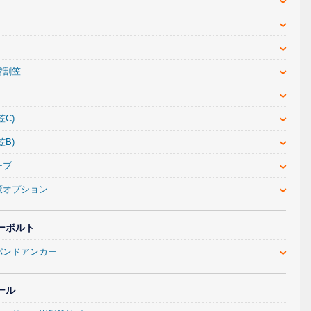
雪割笠
笠C)
笠B)
ーブ
策オプション
ーボルト
パンドアンカー
ール