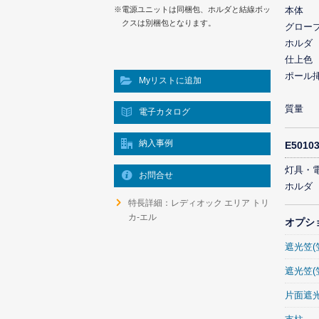
本体
※電源ユニットは同梱包、ホルダと結線ボッ
クスは別梱包となります。
グロー
ホルダ
仕上色
ポール
Myリストに追加
質量
電子カタログ
納入事例
E501
灯具・
お問合せ
ホルダ
特長詳細：レディオック エリア トリ
カ-エル
オプシ
遮光笠(
遮光笠(
片面遮