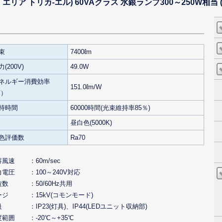
ィオック エリア トリカ-エル) 60VAクラス 水銀ランプ300～250W相
束
7400ℓm
(200V)
49.0W
ネルギー消費効率
151.0ℓm/W
V）
持時間
60000時間(光束維持率85％)
昼白色(5000K)
色評価数
Ra70
容風速
60m/sec
力電圧
100～240V対応
波数
50/60Hz共用
ージ
15kV(コモンモード)
級
IP23(灯具)、IP44(LEDユニット収納部)
度範囲
-20℃～+35℃