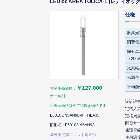
LEDioc AREA TOLICA-L (レデ
仕様
器具光
消費電力
固有エ
（200
光束維
光源色
平均演
￥127,000
希望小売価格：
ポール別
設計許
※表示価格は全て税抜き価格です。
定格入
E50103/NSAN9B-0 + HEA35
定格周
耐雷サ
旧形式：E50103/NSAN9A
保護等
屋外用,電源ユニット別置形
使用温