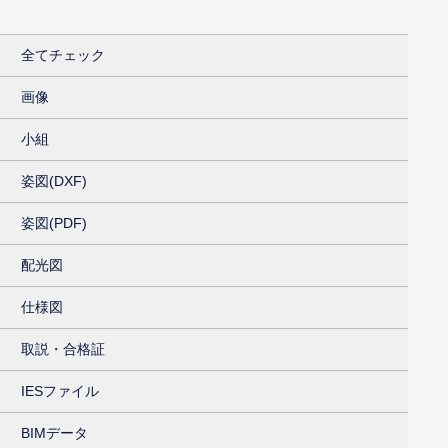
全てチェック
画像
小組
姿図(DXF)
姿図(PDF)
配光図
仕様図
取説・合格証
IESファイル
BIMデータ