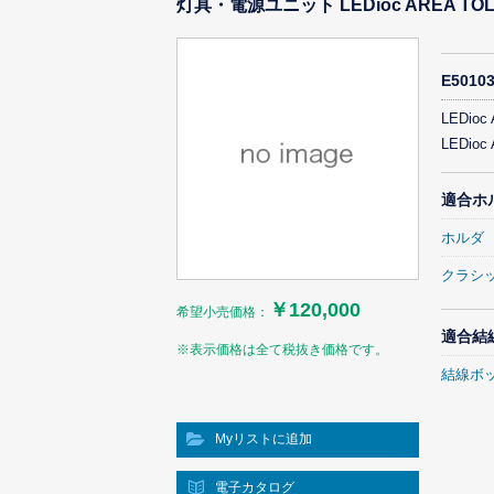
灯具・電源ユニット LEDioc AREA TOLI
E501
LEDioc
LEDioc
適合ホ
ホルダ
クラシ
￥120,000
希望小売価格：
適合結
※表示価格は全て税抜き価格です。
結線ボ
Myリストに追加
電子カタログ