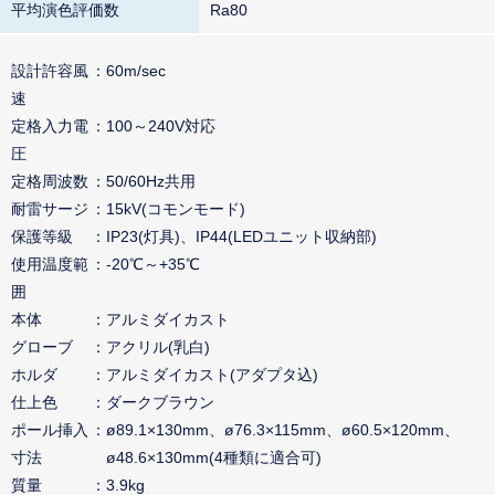
平均演色評価数
Ra80
設計許容風
60m/sec
速
定格入力電
100～240V対応
圧
定格周波数
50/60Hz共用
耐雷サージ
15kV(コモンモード)
保護等級
IP23(灯具)、IP44(LEDユニット収納部)
使用温度範
-20℃～+35℃
囲
本体
アルミダイカスト
グローブ
アクリル(乳白)
ホルダ
アルミダイカスト(アダプタ込)
仕上色
ダークブラウン
ポール挿入
ø89.1×130mm、ø76.3×115mm、ø60.5×120mm、
寸法
ø48.6×130mm(4種類に適合可)
質量
3.9kg