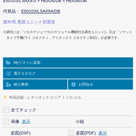
E50103/LSAX9-0 + HEA35/DB + HEA36/DB
代替品：
E50103/LSAX9A/DB
屋外用,電源ユニット別置形
※調光には「ソロスケジューラ(スケジュール機能付き調光ユニット)」又は「ソケット
タイプ子機(ワイ コネクティ、アイタックス コネクティ対応)」が必要です。
Myリストに追加
電子カタログ
納入事例
お問合せ
特長詳細：レディオック エリア トリカ-エル
全てチェック
画像
小組
姿図(DXF)
姿図(PDF)