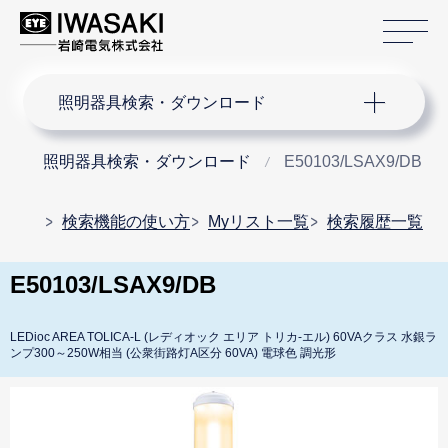
サ
サイト内検索
照明器具検索・ダウンロード
照明器具検索・ダウンロード
E50103/LSAX9/DB
検索機能の使い方
Myリスト一覧
検索履歴一覧
E50103/LSAX9/DB
LEDioc AREA TOLICA-L (レディオック エリア トリカ-エル) 60VAクラス 水銀ラ
ンプ300～250W相当 (公衆街路灯A区分 60VA) 電球色 調光形