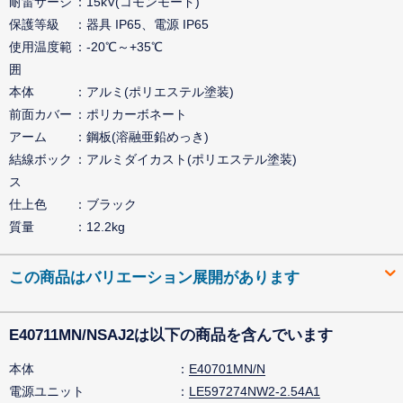
耐雷サージ
15kV(コモンモード)
保護等級
器具 IP65、電源 IP65
使用温度範
-20℃～+35℃
囲
本体
アルミ(ポリエステル塗装)
前面カバー
ポリカーボネート
アーム
鋼板(溶融亜鉛めっき)
結線ボック
アルミダイカスト(ポリエステル塗装)
ス
仕上色
ブラック
質量
12.2kg
この商品はバリエーション展開があります
E40711MN/NSAJ2は以下の商品を含んでいます
本体
E40701MN/N
電源ユニット
LE597274NW2-2.54A1