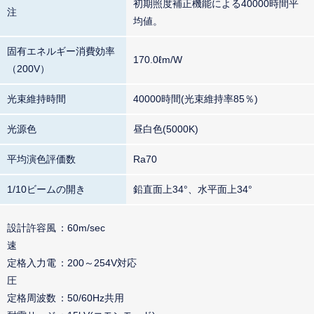
初期照度補正機能による40000時間平
注
均値。
固有エネルギー消費効率
170.0ℓm/W
（200V）
光束維持時間
40000時間(光束維持率85％)
光源色
昼白色(5000K)
平均演色評価数
Ra70
1/10ビームの開き
鉛直面上34°、水平面上34°
設計許容風
60m/sec
速
定格入力電
200～254V対応
圧
定格周波数
50/60Hz共用