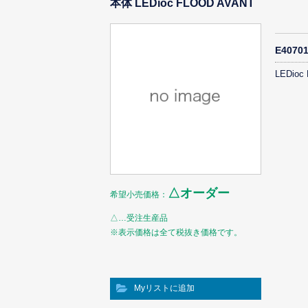
本体 LEDioc FLOOD AVANT
E407
LEDioc
△オーダー
希望小売価格：
△…受注生産品
※表示価格は全て税抜き価格です。
Myリストに追加