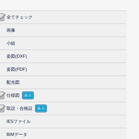
全てチェック
画像
小組
姿図(DXF)
姿図(PDF)
配光図
仕様図
取説・合格証
IESファイル
BIMデータ