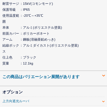
耐雷サージ
15kV(コモンモード)
保護等級
IP65
使用温度範
-20℃～+35℃
囲
本体
アルミ(ポリエステル塗装)
前面カバー
ポリカーボネート
アーム
鋼板(溶融亜鉛めっき)
結線ボック
アルミダイカスト(ポリエステル塗装)
ス
仕上色
ブラック
質量
12.1kg
この商品はバリエーション展開があります
オプション
上方向遮光ルーバ