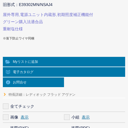
旧形式：E39302MN/NSAJ4
屋外専用,電源ユニット内蔵形,初期照度補正機能付
グリーン購入法適合品
重耐塩仕様
※落下防止ワイヤ同梱
Myリストに追加
電子カタログ
お問合せ
特長詳細：レディオック フラッド アヴァン
全てチェック
画像
小組