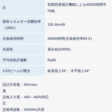
初期照度補正機能による40000時間平
注
均値。
固有エネルギー消費効率
155.4ℓm/W
（200V）
光束維持時間
40000時間(光束維持率85％)
光源色
昼白色(5000K)
平均演色評価数
Ra80
1/10ビームの開き
鉛直面上34°、水平面上34°
設計許容風
60m/sec
速
定格入力電
400～460V対応
圧
定格周波数
50/60Hz共用