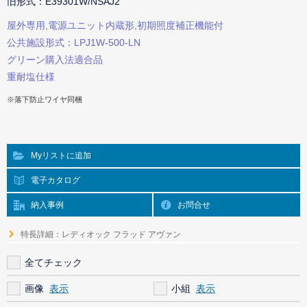
旧形式：E39301W/NSAJ2
屋外専用,電源ユニット内蔵形,初期照度補正機能付
公共施設形式：LPJ1W-500-LN
グリーン購入法適合品
重耐塩仕様
※落下防止ワイヤ同梱
Myリストに追加
電子カタログ
納入事例
お問合せ
特長詳細：レディオック フラッド アヴァン
全てチェック
画像
小組