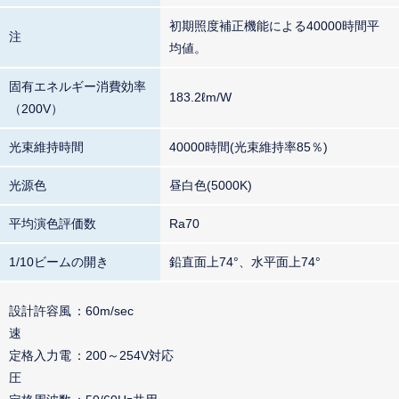
初期照度補正機能による40000時間平
注
均値。
固有エネルギー消費効率
183.2ℓm/W
（200V）
光束維持時間
40000時間(光束維持率85％)
光源色
昼白色(5000K)
平均演色評価数
Ra70
1/10ビームの開き
鉛直面上74°、水平面上74°
設計許容風
60m/sec
速
定格入力電
200～254V対応
圧