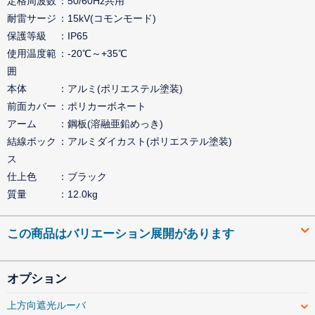
定格周波数
50/60Hz共用
耐雷サージ
15kV(コモンモード)
保護等級
IP65
使用温度範
-20℃～+35℃
囲
本体
アルミ(ポリエステル塗装)
前面カバー
ポリカーボネート
アーム
鋼板(溶融亜鉛めっき)
結線ボック
アルミダイカスト(ポリエステル塗装)
ス
仕上色
ブラック
質量
12.0kg
この商品はバリエーション展開があります
オプション
上方向遮光ルーバ