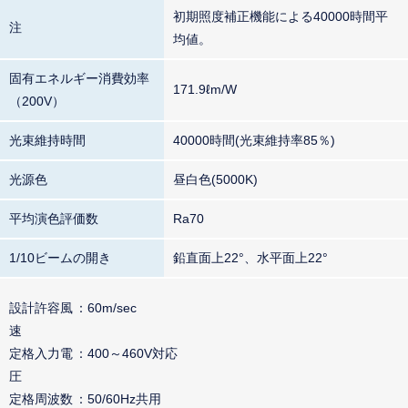
初期照度補正機能による40000時間平
注
均値。
固有エネルギー消費効率
171.9ℓm/W
（200V）
光束維持時間
40000時間(光束維持率85％)
光源色
昼白色(5000K)
平均演色評価数
Ra70
1/10ビームの開き
鉛直面上22°、水平面上22°
設計許容風
60m/sec
速
定格入力電
400～460V対応
圧
定格周波数
50/60Hz共用