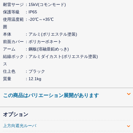
耐雷サージ
15kV(コモンモード)
保護等級
IP65
使用温度範
-20℃～+35℃
囲
本体
アルミ(ポリエステル塗装)
前面カバー
ポリカーボネート
アーム
鋼板(溶融亜鉛めっき)
結線ボック
アルミダイカスト(ポリエステル塗装)
ス
仕上色
ブラック
質量
12.1kg
この商品はバリエーション展開があります
オプション
上方向遮光ルーバ