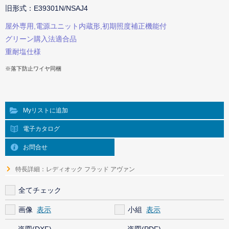
旧形式：E39301N/NSAJ4
屋外専用,電源ユニット内蔵形,初期照度補正機能付
グリーン購入法適合品
重耐塩仕様
※落下防止ワイヤ同梱
Myリストに追加
電子カタログ
お問合せ
特長詳細：レディオック フラッド アヴァン
全てチェック
画像
小組