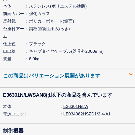
本体
ステンレス(ポリエステル塗装)
前面カバー
強化ガラス
反射鏡
ポリカーボネート(鏡面)
台座付アー
鋼板(溶融亜鉛めっき)
ム
仕上色
ブラック
口出線
キャブタイヤケーブル(器具外2000mm)
質量
6.0kg
この商品はバリエーション展開があります
E36301N/LWSAN8は以下の商品を含んでいます
本体
E36301N/LW
電源ユニット
LE034082HSZD1/2.4-A1
制御機器