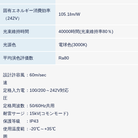
固有エネルギー消費効率
105.1ℓm/W
（242V）
光束維持時間
40000時間(光束維持率80％)
光源色
電球色(3000K)
平均演色評価数
Ra80
設計許容風
60m/sec
速
定格入力電
100/200～242V対応
圧
定格周波数
50/60Hz共用
耐雷サージ
15kV(コモンモード)
保護等級
IP43
使用温度範
-20℃～+35℃
囲