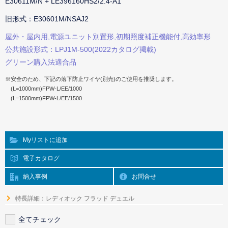
E30611M/N + LE396160HS2/2.4-A1
旧形式：E30601M/NSAJ2
屋外・屋内用,電源ユニット別置形,初期照度補正機能付,高効率形
公共施設形式：LPJ1M-500(2022カタログ掲載)
グリーン購入法適合品
※安全のため、下記の落下防止ワイヤ(別売)のご使用を推奨します。
(L=1000mm)FPW-L/EE/1000
(L=1500mm)FPW-L/EE/1500
Myリストに追加
電子カタログ
納入事例
お問合せ
特長詳細：レディオック フラッド デュエル
全てチェック