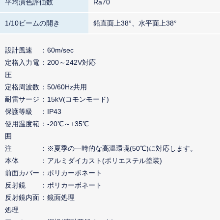
平均演色評価数
Ra70
1/10ビームの開き
鉛直面上38°、水平面上38°
設計風速
60m/sec
定格入力電
200～242V対応
圧
定格周波数
50/60Hz共用
耐雷サージ
15kV(コモンモード)
保護等級
IP43
使用温度範
-20℃～+35℃
囲
注
※夏季の一時的な高温環境(50℃)に対応します。
本体
アルミダイカスト(ポリエステル塗装)
前面カバー
ポリカーボネート
反射鏡
ポリカーボネート
反射鏡内面
鏡面処理
処理