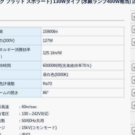
ィオック フラッド スポラート) 130Wタイプ (水銀ランプ400W相当
束
15900ℓm
(200V)
127W
ネルギー消費効率
125.1ℓm/W
V）
持時間
60000時間(光束維持率70％)
昼白色(5000K)
色評価数
Ra70
ビームの開き
86°
容風速
60m/sec
力電圧
100～242V対応
波数
50/60Hz共用
ージ
15kV(コモンモード)
級
IP43