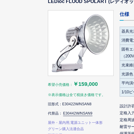
LEDioc FLOOD SPOLART (レデ
仕様
器具光
消費電力
固有エ
（200
光束維
光源色
平均演
￥159,000
希望小売価格：
1/10
※表示価格は全て税抜き価格です。
旧形式：E30422W/NSAN8
設計許
定格入
代替品：
E30442W/NSAN9
定格周
屋外・屋内用,電源ユニット一体形
耐雷サ
グリーン購入法適合品
保護等