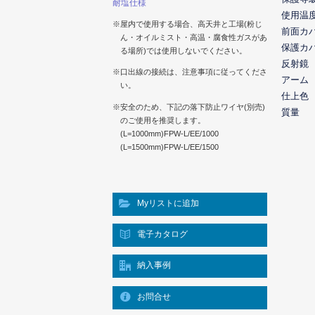
耐塩仕様
使用温
※屋内で使用する場合、高天井と工場(粉じ
前面カ
ん・オイルミスト・高温・腐食性ガスがあ
保護カ
る場所)では使用しないでください。
反射鏡
※口出線の接続は、注意事項に従ってくださ
アーム
い。
仕上色
※安全のため、下記の落下防止ワイヤ(別売)
質量
のご使用を推奨します。
(L=1000mm)FPW-L/EE/1000
(L=1500mm)FPW-L/EE/1500
Myリストに追加
電子カタログ
納入事例
お問合せ