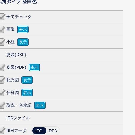
) 広角タイプ 昼白色
全てチェック
画像
小組
姿図(DXF)
姿図(PDF)
配光図
仕様図
取説・合格証
IESファイル
BIMデータ
IFC
RFA