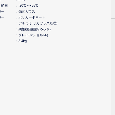
度範囲
-20℃～+35℃
バー
強化ガラス
バー
ポリカーボネート
アルミ(シリカガラス処理)
鋼板(溶融亜鉛めっき)
グレイ(マンセルN6)
8.4kg