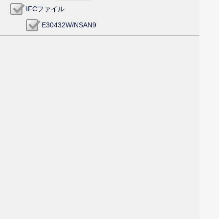
IFCファイル
E30432W/NSAN9