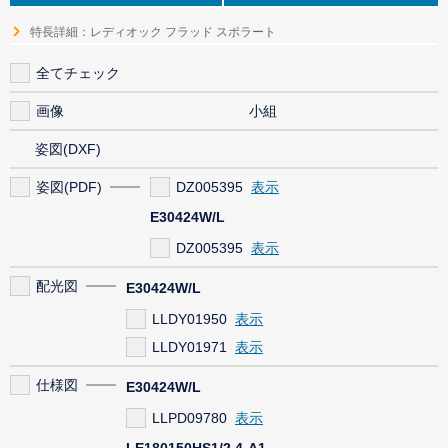
特長詳細：レディオック フラッド スポラート
全てチェック
画像
小組
姿図(DXF)
姿図(PDF)
DZ005395
E30424W/L
DZ005395
配光図
E30424W/L
LLDY01950
LLDY01971
仕様図
E30424W/L
LLPD09780
LE180150HS1/2.4-A1