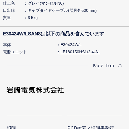
仕上色
グレイ(マンセルN6)
口出線
キャブタイヤケーブル(器具外500mm)
質量
6.5kg
E30424W/LSAN8は以下の商品を含んでいます
本体
E30424W/L
電源ユニット
LE180150HS1/2.4-A1
Page Top
照明
PCB検索／証明書発行