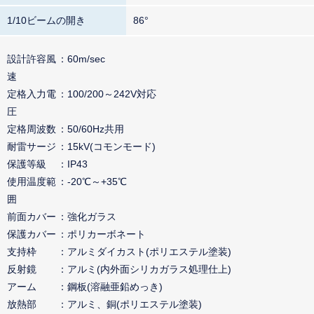
1/10ビームの開き
86°
設計許容風
60m/sec
速
定格入力電
100/200～242V対応
圧
定格周波数
50/60Hz共用
耐雷サージ
15kV(コモンモード)
保護等級
IP43
使用温度範
-20℃～+35℃
囲
前面カバー
強化ガラス
保護カバー
ポリカーボネート
支持枠
アルミダイカスト(ポリエステル塗装)
反射鏡
アルミ(内外面シリカガラス処理仕上)
アーム
鋼板(溶融亜鉛めっき)
放熱部
アルミ、銅(ポリエステル塗装)