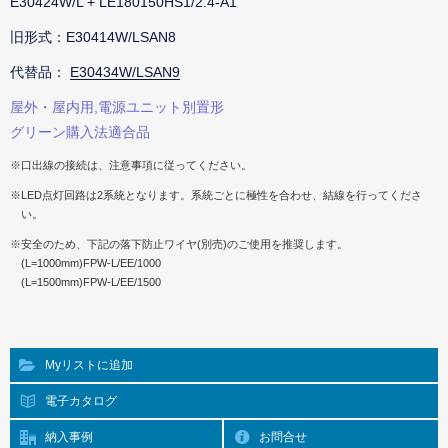
E30424W/L + LE180150HS1/2.4-A1
旧形式：E30414W/LSAN8
代替品：
E30434W/LSAN9
屋外・屋内用,電源ユニット別置形
グリーン購入法適合品
※口出線の接続は、注意事項に従ってください。
※LED点灯回路は2系統となります。系統ごとに極性を合わせ、結線を行ってくださ
い。
※安全のため、下記の落下防止ワイヤ(別売)のご使用を推奨します。
(L=1000mm)FPW-L/EE/1000
(L=1500mm)FPW-L/EE/1500
Myリストに追加
電子カタログ
納入事例
お問合せ