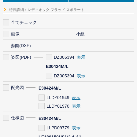
特長詳細：レディオック フラッド スポラート
全てチェック
画像
小組
姿図(DXF)
姿図(PDF)
DZ005394
E30424M/L
DZ005394
配光図
E30424M/L
LLDY01949
LLDY01970
仕様図
E30424M/L
LLPD09779
LE180150HS1/2.4-A1