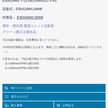
E30424M/L + LE180150HS1/2.4-A1
旧形式：E30414M/LSAN8
代替品：
E30434M/LSAN9
屋外・屋内用,電源ユニット別置形
グリーン購入法適合品
※口出線の接続は、注意事項に従ってください。
※LED点灯回路は2系統となります。系統ごとに極性を合わせ、結線を行ってくださ
い。
※安全のため、下記の落下防止ワイヤ(別売)のご使用を推奨します。
(L=1000mm)FPW-L/EE/1000
(L=1500mm)FPW-L/EE/1500
Myリストに追加
電子カタログ
納入事例
お問合せ