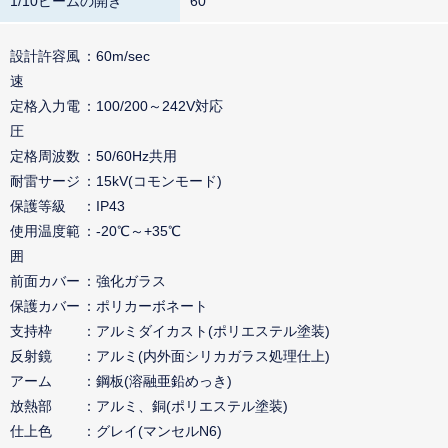
1/10ビームの開き
60°
設計許容風
60m/sec
速
定格入力電
100/200～242V対応
圧
定格周波数
50/60Hz共用
耐雷サージ
15kV(コモンモード)
保護等級
IP43
使用温度範
-20℃～+35℃
囲
前面カバー
強化ガラス
保護カバー
ポリカーボネート
支持枠
アルミダイカスト(ポリエステル塗装)
反射鏡
アルミ(内外面シリカガラス処理仕上)
アーム
鋼板(溶融亜鉛めっき)
放熱部
アルミ、銅(ポリエステル塗装)
仕上色
グレイ(マンセルN6)