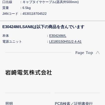
口出線
キャブタイヤケーブル(器具外500mm)
質量
6.5kg
JANコード
4530118704522
E30424M/LSAN8は以下の商品を含んでいます
本体
E30424M/L
電源ユニット
LE180150HS1/2.4-A1
Page Top
照明
PCB検索／証明書発行