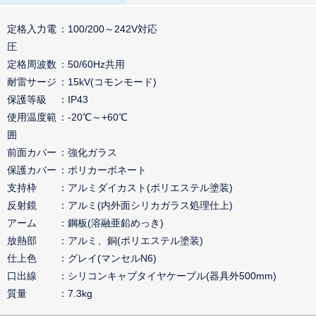
定格入力電
100/200～242V対応
圧
定格周波数
50/60Hz共用
耐雷サージ
15kV(コモンモード)
保護等級
IP43
使用温度範
-20℃～+60℃
囲
前面カバー
強化ガラス
保護カバー
ポリカーボネート
支持枠
アルミダイカスト(ポリエステル塗装)
反射鏡
アルミ(内外面シリカガラス処理仕上)
アーム
鋼板(溶融亜鉛めっき)
放熱部
アルミ、銅(ポリエステル塗装)
仕上色
グレイ(マンセルN6)
口出線
シリコンキャブタイヤケーブル(器具外500mm)
質量
7.3kg