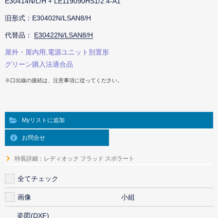
E30414N/L/H + LE119090HS1/2.4-A1
旧形式：E30402N/LSAN8/H
代替品：
E30422N/LSAN8/H
屋外・屋内用,電源ユニット別置形
グリーン購入法適合品
※口出線の接続は、注意事項に従ってください。
Myリストに追加
お問合せ
特長詳細：レディオック フラッド スポラート
全てチェック
画像
小組
姿図(DXF)