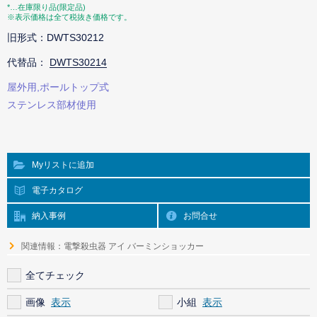
*…在庫限り品(限定品)
※表示価格は全て税抜き価格です。
旧形式：DWTS30212
代替品：
DWTS30214
屋外用,ポールトップ式
ステンレス部材使用
Myリストに追加
電子カタログ
納入事例
お問合せ
関連情報：電撃殺虫器 アイ バーミンショッカー
全てチェック
画像
小組