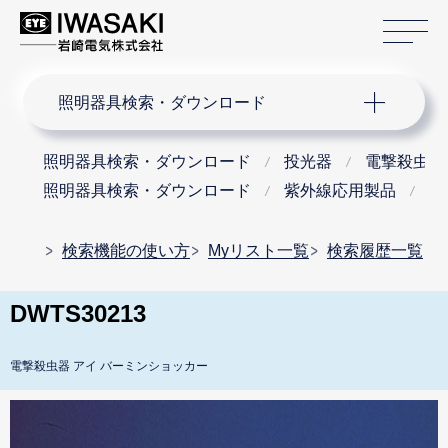
サ
サイト内検索
照明器具検索・ダウンロード
照明器具検索・ダウンロード
投光器
電撃殺虫器
照明器具検索・ダウンロード
紫外線応用製品
害
検索機能の使い方
Myリスト一覧
検索履歴一覧
DWTS30213
電撃殺虫器 アイ バーミンショッカー