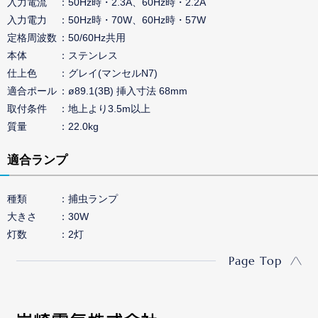
入力電流
50Hz時・2.3A、60Hz時・2.2A
入力電力
50Hz時・70W、60Hz時・57W
定格周波数
50/60Hz共用
本体
ステンレス
仕上色
グレイ(マンセルN7)
適合ポール
ø89.1(3B) 挿入寸法 68mm
取付条件
地上より3.5m以上
質量
22.0kg
適合ランプ
種類
捕虫ランプ
大きさ
30W
灯数
2灯
Page Top