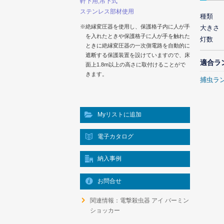
軒下用,吊下式
ステンレス部材使用
種類
※絶縁変圧器を使用し、保護格子内に人が手
大きさ
を入れたときや保護格子に人が手を触れた
灯数
ときに絶縁変圧器の一次側電路を自動的に
遮断する保護装置を設けていますので、床
適合ラ
面上1.8m以上の高さに取付けることがで
きます。
捕虫ラ
Myリストに追加
電子カタログ
納入事例
お問合せ
関連情報：電撃殺虫器 アイ バーミン
ショッカー