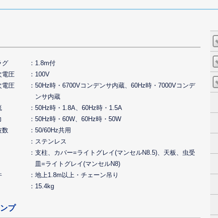
ラグ
1.8m付
次電圧
100V
次電圧
50Hz時・6700Vコンデンサ内蔵、60Hz時・7000Vコンデ
ンサ内蔵
流
50Hz時・1.8A、60Hz時・1.5A
力
50Hz時・60W、60Hz時・50W
波数
50/60Hz共用
ステンレス
支柱、カバー=ライトグレイ(マンセルN8.5)、天板、虫受
皿=ライトグレイ(マンセルN8)
件
地上1.8m以上・チェーン吊り
15.4kg
ンプ