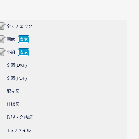
全てチェック
画像
小組
姿図(DXF)
姿図(PDF)
配光図
仕様図
取説・合格証
IESファイル