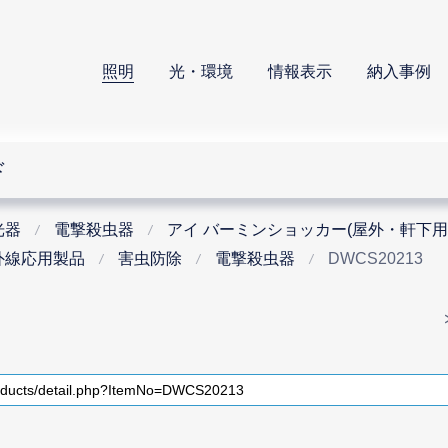
照明
光・環境
情報表示
納入事例
ド
光器
電撃殺虫器
アイ バーミンショッカー(屋外・軒下用
外線応用製品
害虫防除
電撃殺虫器
DWCS20213