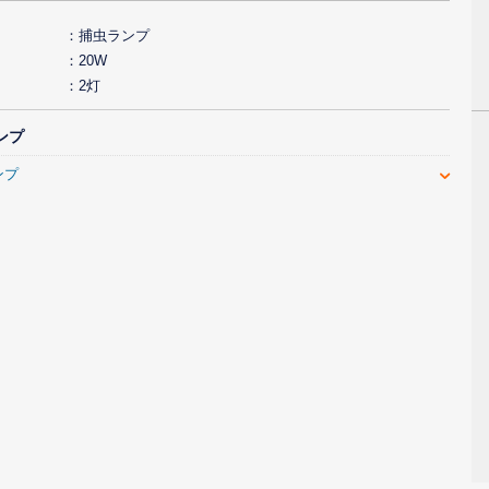
捕虫ランプ
20W
2灯
ンプ
ンプ