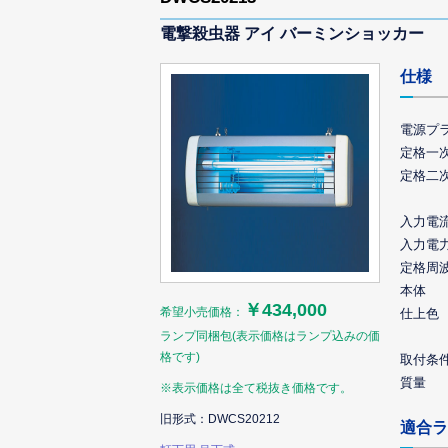
電撃殺虫器 アイ バーミンショッカー
仕様
電源プ
定格一
定格二
入力電
入力電
定格周
本体
￥434,000
希望小売価格：
仕上色
ランプ同梱包(表示価格はランプ込みの価
格です)
取付条
質量
※表示価格は全て税抜き価格です。
旧形式：DWCS20212
適合ラ