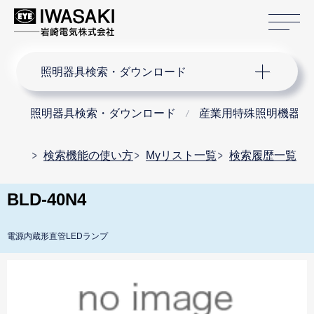
サ
サイト内検索
照明器具検索・ダウンロード
照明器具検索・ダウンロード
産業用特殊照明機器
検索機能の使い方
Myリスト一覧
検索履歴一覧
BLD-40N4
電源内蔵形直管LEDランプ