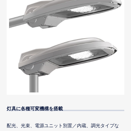
灯具に各種可変機構を搭載
配光、光束、電源ユニット別置／内蔵、調光タイプな